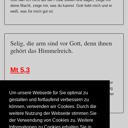
deine Macht, zeige mir, was du kannst. Gott liebt mich und er
weiß, was für mich gut ist.
Selig, die arm sind vor Gott, denn ihnen
gehört das Himmelreich.
Mt 5,3
Wer sich nichts einbildet und weiß, dass er letztlich nichts vor
Gott vorweisen kann und alles von Gott erwartet, der ist selig.
Um unsere Webseite für Sie optimal zu
Vor Gott zählt der Einfache, der Bescheidende, der sich seiner
gestalten und fortlaufend verbessern zu
Armut und Bedürftigkeit.
können, verwenden wir Cookies. Durch die
weitere Nutzung der Webseite stimmen Sie
der Verwendung von Cookies zu. Weitere
Informationen zu Cookies erhalten Sie in