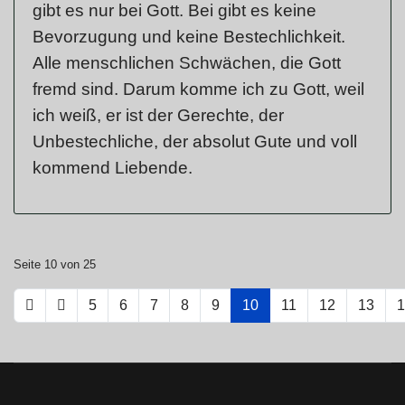
gibt es nur bei Gott. Bei gibt es keine
Bevorzugung und keine Bestechlichkeit.
Alle menschlichen Schwächen, die Gott
fremd sind. Darum komme ich zu Gott, weil
ich weiß, er ist der Gerechte, der
Unbestechliche, der absolut Gute und voll
kommend Liebende.
Seite 10 von 25
5
6
7
8
9
10
11
12
13
1