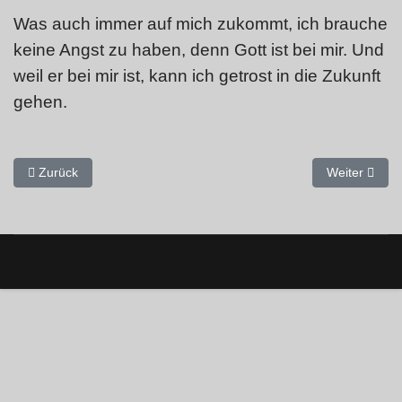
Was auch immer auf mich zukommt, ich brauche
keine Angst zu haben, denn Gott ist bei mir. Und
weil er bei mir ist, kann ich getrost in die Zukunft
gehen.
Vorheriger Beitrag: Muss ich auch wandern in finsterer Schlucht, ic
Nächster Beitr
Zurück
Weiter