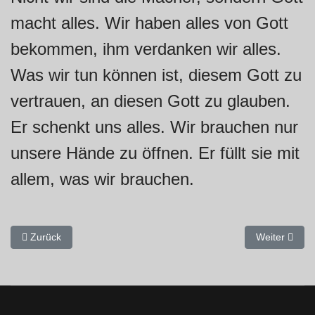
macht alles. Wir haben alles von Gott
bekommen, ihm verdanken wir alles.
Was wir tun können ist, diesem Gott zu
vertrauen, an diesen Gott zu glauben.
Er schenkt uns alles. Wir brauchen nur
unsere Hände zu öffnen. Er füllt sie mit
allem, was wir brauchen.
Vorheriger Beitrag: Einer trage des anderen Last; so werdet ihr das
Nächster Beit
Zurück
Weiter