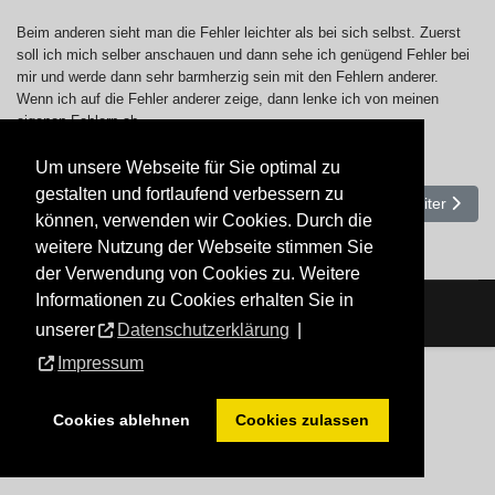
Beim anderen sieht man die Fehler leichter als bei sich selbst. Zuerst
soll ich mich selber anschauen und dann sehe ich genügend Fehler bei
mir und werde dann sehr barmherzig sein mit den Fehlern anderer.
Wenn ich auf die Fehler anderer zeige, dann lenke ich von meinen
eigenen Fehlern ab.
Um unsere Webseite für Sie optimal zu
gestalten und fortlaufend verbessern zu
Vorheriger Beitrag: Richtet nicht, damit ihr nicht gerichtet werdet.
Nächster Beit
Zurück
Weiter
können, verwenden wir Cookies. Durch die
weitere Nutzung der Webseite stimmen Sie
der Verwendung von Cookies zu. Weitere
Informationen zu Cookies erhalten Sie in
unserer
Datenschutzerklärung
|
Impressum
Cookies ablehnen
Cookies zulassen