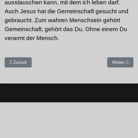
ausstauschen kann, mit dem ich leben darf.
Auch Jesus hat die Gemeinschaft gesucht und
gebraucht. Zum wahren Menschsein gehört
Gemeinschaft, gehört das Du. Ohne einem Du
verarmt der Mensch.
Vorheriger Beitrag: Gott sah alles an, was er gemacht hat und es 
Nächster Beit
Zurück
Weiter