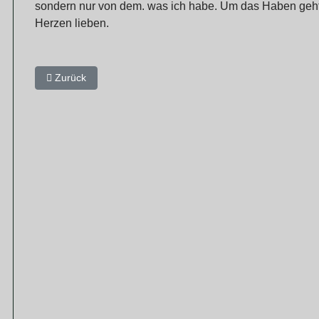
sondern nur von dem. was ich habe. Um das Haben geht es
Herzen lieben.
Vorheriger Beitrag: Gott, du hast also an mich gedacht; du läss
Zurück