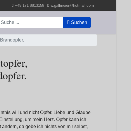
+49 171 8813159
w.gallmeier@hotmail.com
uchen
Suchen
 Brandopfer.
topfer,
dopfer.
ntnis will und nicht Opfer. Liebe und Glaube
Einstellung, um mein Herz. Opfer kann ich
 ändern, da gebe ich nichts von mir selbst,