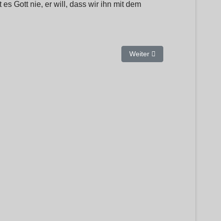
 Gott nie, er will, dass wir ihn mit dem
t die nicht im Stich, die dich lieben.
Nächster Beitrag: Zerreißt e
Weiter