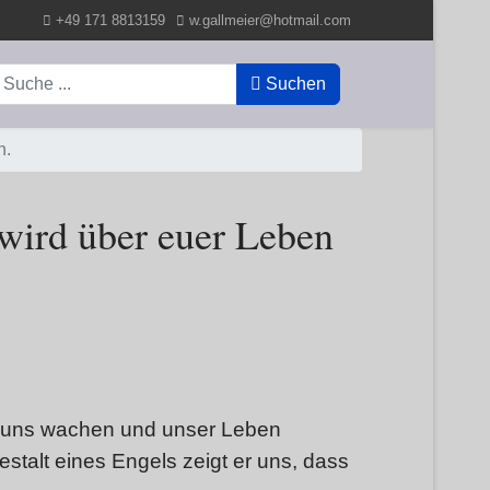
+49 171 8813159
w.gallmeier@hotmail.com
uchen
Suchen
n.
 wird über euer Leben
ber uns wachen und unser Leben
estalt eines Engels zeigt er uns, dass