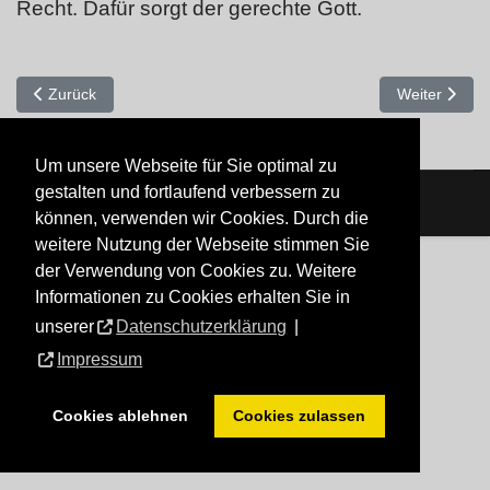
Recht. Dafür sorgt der gerechte Gott.
Vorheriger Beitrag: Wenn man nur ein sterblicher Mensch ist, soll
Nächster Beit
Zurück
Weiter
Um unsere Webseite für Sie optimal zu
gestalten und fortlaufend verbessern zu
können, verwenden wir Cookies. Durch die
weitere Nutzung der Webseite stimmen Sie
der Verwendung von Cookies zu. Weitere
Informationen zu Cookies erhalten Sie in
unserer
Datenschutzerklärung
|
Impressum
Cookies ablehnen
Cookies zulassen