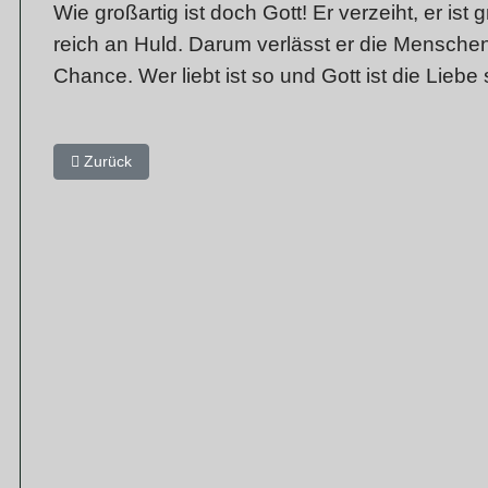
Wie großartig ist doch Gott! Er verzeiht, er is
reich an Huld. Darum verlässt er die Menschen 
Chance. Wer liebt ist so und Gott ist die Liebe 
Vorheriger Beitrag: Du hast dein Wort gehalten, denn du bist
Zurück