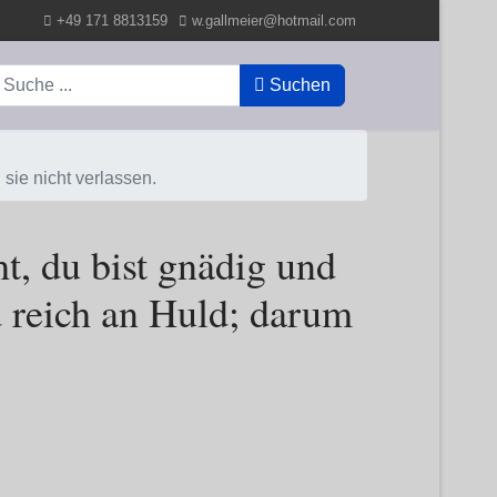
+49 171 8813159
w.gallmeier@hotmail.com
uchen
Suchen
 sie nicht verlassen.
ht, du bist gnädig und
 reich an Huld; darum