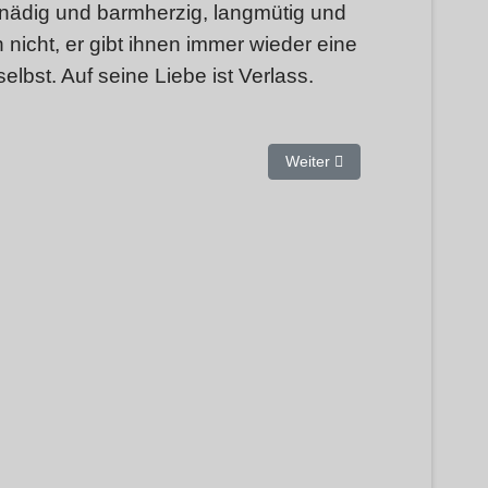
t gnädig und barmherzig, langmütig und
nicht, er gibt ihnen immer wieder eine
selbst. Auf seine Liebe ist Verlass.
 gerecht.
Nächster Beitrag: Sei nicht kl
Weiter