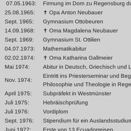
07.05.1963:
Firmung im Dom zu Regensburg du
25.08.1965:
✝ Opa Anton Neubauer
Sept. 1965:
Gymnasium Ottobeuren
14.09.1968:
✝ Oma Magdalena Neubauer
Sept. 1969:
Gymnasium St. Ottilien
04.07.1973:
Mathematikabitur
02.02.1974:
✝ Oma Katharina Gallmeier
Mai 1974:
Abitur in Deutsch, Griechisch und 
Eintritt ins Priesterseminar und B
Nov. 1974:
Philosophie und Theologie in Reg
April 1975:
Subpräfekt in Westmünster
Juli 1975:
Hebräischprüfung
Juli 1976:
Vordiplom
Sept. 1976:
Stipendium für ein Auslandsstudiu
Juni 1977:
Erste von 13 Ecuadorreisen