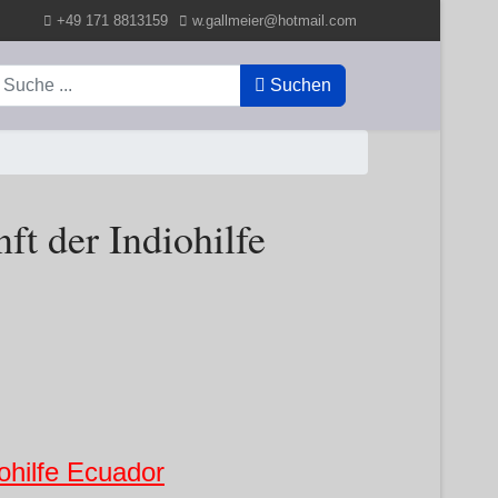
+49 171 8813159
w.gallmeier@hotmail.com
uchen
Suchen
ft der Indiohilfe
iohilfe Ecuador