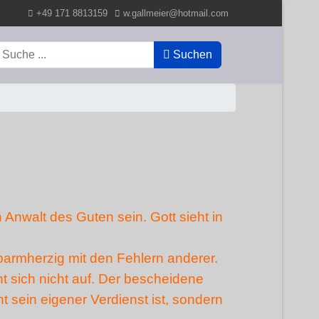
+49 171 8813159
w.gallmeier@hotmail.com
uchen
Suchen
n Anwalt des Guten sein. Gott sieht in
.
 barmherzig mit den Fehlern anderer.
äht sich nicht auf. Der bescheidene
t sein eigener Verdienst ist, sondern