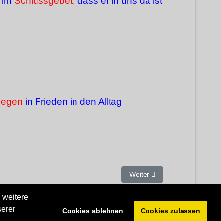
 im
Schlussgebet
, dass er in uns da ist
Segen
in Frieden in den Alltag
Nächster Beitrag: Als Pfarrer
Weiter
 weitere
serer
Cookies ablehnen
Cookies zulassen