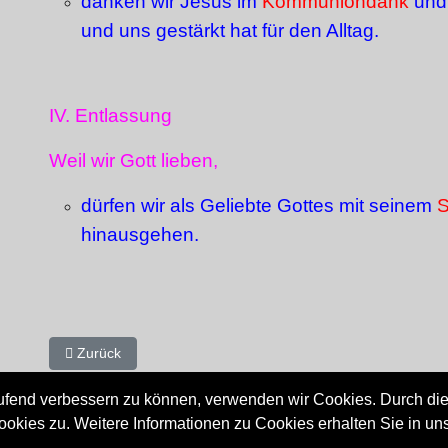
danken wir Jesus im
Kommuniondank
und
und uns gestärkt hat für den Alltag.
IV. Entlassung
Weil wir Gott lieben,
dürfen wir als Geliebte Gottes mit seinem
hinausgehen.
Vorheriger Beitrag: Glaubenskurs
Zurück
aufend verbessern zu können, verwenden wir Cookies. Durch die
ies zu. Weitere Informationen zu Cookies erhalten Sie in un