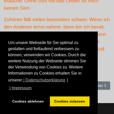
brauche. Ohne Gott hat das Leben für mich
keinen Sinn.
Zuhören fällt vielen besonders schwer. Wenn ich
den Anderen ernst nehme, dann bin ich bereit,
ihm meine Aufmerksamkeit zu schenken, dann
kann ich dem Anderen zuhören ohne gleich
Um unsere Webseite für Sie optimal zu
etwas dagegen einzuwenden. Der andere soll
gestalten und fortlaufend verbessern zu
können, verwenden wir Cookies. Durch die
sich verstanden fühlen.
weitere Nutzung der Webseite stimmen Sie
der Verwendung von Cookies zu. Weitere
Informationen zu Cookies erhalten Sie in
unserer
Datenschutzerklärung
|
Vorheriger Beitrag: Als Pfarrer
Nächster Beit
Zurück
Weiter
Impressum
Cookies ablehnen
Cookies zulassen