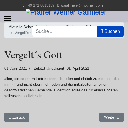
+49 171 8813159
w.gallmeier@hotmail.com
Aktuelle Seite:
Anmerkungen zur Kirche und Welt
Suchen
Suchen
Vergelt´s Gott
Vergelt´s Gott
01. April 2021
Zuletzt aktualisiert: 01. April 2021
allen, die es gut mit mir meinen, die offen und ehrlich zu mir sind, die
mit mir und nicht über mich reden und die mitarbeiten an einer
geschwisterlichen Gemeinde. Eigentlich sollte das für einen Christen
selbstverständlich sein.
Vorheriger Beitrag: Stolarien
Nächster Be
Zurück
Weiter